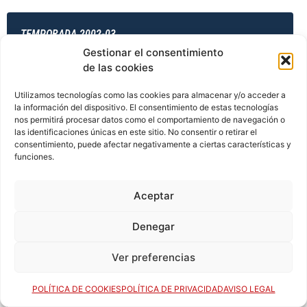
TEMPORADA 2002-03
Gestionar el consentimiento
de las cookies
TEMPORADA 2003-04
Utilizamos tecnologías como las cookies para almacenar y/o acceder a
la información del dispositivo. El consentimiento de estas tecnologías
nos permitirá procesar datos como el comportamiento de navegación o
las identificaciones únicas en este sitio. No consentir o retirar el
consentimiento, puede afectar negativamente a ciertas características y
TEMPORADA 2003-04
funciones.
Aceptar
TEMPORADA 2003-04
Denegar
Ver preferencias
TEMPORADA 2003-04
POLÍTICA DE COOKIES
POLÍTICA DE PRIVACIDAD
AVISO LEGAL