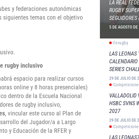
LA REAL FED
lubes y federaciones autonómicas
RUGBY SUPER
s siguientes temas con el objetivo
SEGUIDORES 
5 DE AGOSTO DE
Ferugby
lusivo.
LAS LEONAS
CALENDARIO 
e rugby inclusivo
SERIES CHAL
habrá espacio para realizar cursos
29 DE JULIO DE 
Competicione
horas online y 8 horas presenciales)
VALLADOLID 
fico dentro de la Escuela Nacional
HSBC SVNS 
ores de rugby inclusivo,
2027
es
, vincular este curso al Plan de
29 DE JULIO DE 
arrollo del Jugador/a a Largo
Competicione
nto y Educación de la RFER y
LAS LEONAS7