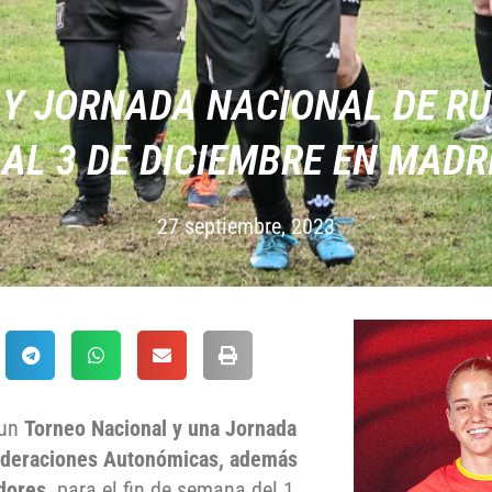
Y JORNADA NACIONAL DE RU
 AL 3 DE DICIEMBRE EN MADR
27 septiembre, 2023
 un
Torneo Nacional
y
una Jornada
Federaciones Autonómicas,
además
dores,
para el fin de semana del 1