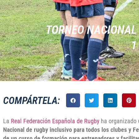
TORNEO NACIONAL 
1
COMPÁRTELA:
La
Real Federación Española de Rugby
ha organizado
Nacional de rugby inclusivo para todos los clubes y 
de
un curso de formación para entrenadores y facilita