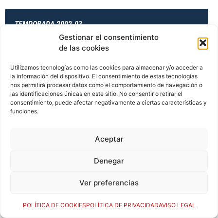
TEMPORADA 2002-03
Gestionar el consentimiento
de las cookies
TEMPORADA 2003-04
Utilizamos tecnologías como las cookies para almacenar y/o acceder a
la información del dispositivo. El consentimiento de estas tecnologías
nos permitirá procesar datos como el comportamiento de navegación o
las identificaciones únicas en este sitio. No consentir o retirar el
consentimiento, puede afectar negativamente a ciertas características y
TEMPORADA 2003-04
funciones.
Aceptar
TEMPORADA 2003-04
Denegar
Ver preferencias
TEMPORADA 2003-04
POLÍTICA DE COOKIES
POLÍTICA DE PRIVACIDAD
AVISO LEGAL