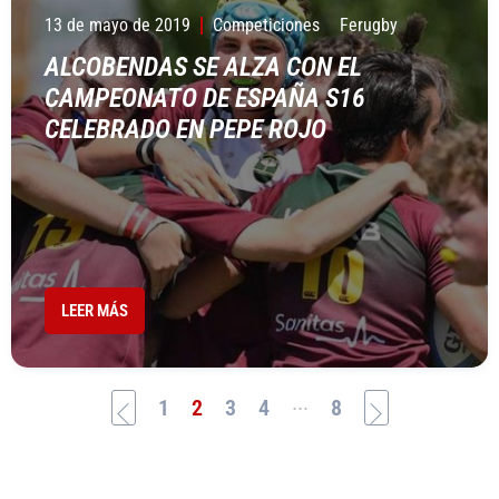
13 de mayo de 2019
Competiciones
Ferugby
ALCOBENDAS SE ALZA CON EL
CAMPEONATO DE ESPAÑA S16
CELEBRADO EN PEPE ROJO
LEER MÁS
...
1
2
3
4
8