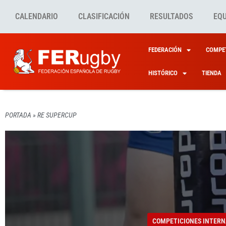
CALENDARIO
CLASIFICACIÓN
RESULTADOS
EQ
FEDERACIÓN
COMPET
HISTÓRICO
TIENDA
PORTADA
»
RE SUPERCUP
COMPETICIONES INTERN
COMPETICIONES INTERN
COMPETICIONES INTERN
COMPETICIONES INTERN
COMPETICIONES INTERN
CASTI
CASTI
CASTI
RAÚL 
COMPETICIONES INTERN
CONTI
CASTI