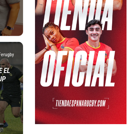
Ferugby
E EL
UP