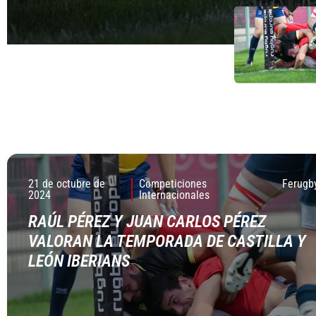
18 DE OCTUBRE DE 2
18 DE OCTUBRE DE 2
21 de octubre de
Competiciones
Ferugb
2024
Internacionales
RAÚL PÉREZ Y JUAN CARLOS PÉREZ
VALORAN LA TEMPORADA DE CASTILLA Y
LEÓN IBERIANS