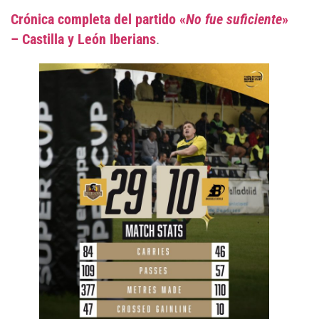
Crónica completa del partido «
No fue suficiente
»
– Castilla y León Iberians
.