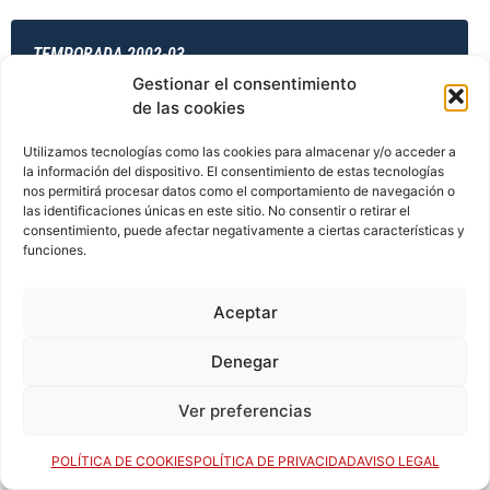
TEMPORADA 2002-03
Gestionar el consentimiento
de las cookies
TEMPORADA 2003-04
Utilizamos tecnologías como las cookies para almacenar y/o acceder a
la información del dispositivo. El consentimiento de estas tecnologías
nos permitirá procesar datos como el comportamiento de navegación o
las identificaciones únicas en este sitio. No consentir o retirar el
consentimiento, puede afectar negativamente a ciertas características y
TEMPORADA 2003-04
funciones.
Aceptar
TEMPORADA 2003-04
Denegar
Ver preferencias
TEMPORADA 2003-04
POLÍTICA DE COOKIES
POLÍTICA DE PRIVACIDAD
AVISO LEGAL