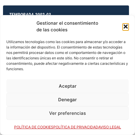
TEMPORADA 2002-03
Gestionar el consentimiento
de las cookies
TEMPORADA 2003-04
Utilizamos tecnologías como las cookies para almacenar y/o acceder a
la información del dispositivo. El consentimiento de estas tecnologías
nos permitirá procesar datos como el comportamiento de navegación o
las identificaciones únicas en este sitio. No consentir o retirar el
consentimiento, puede afectar negativamente a ciertas características y
TEMPORADA 2003-04
funciones.
Aceptar
TEMPORADA 2003-04
Denegar
Ver preferencias
TEMPORADA 2003-04
POLÍTICA DE COOKIES
POLÍTICA DE PRIVACIDAD
AVISO LEGAL