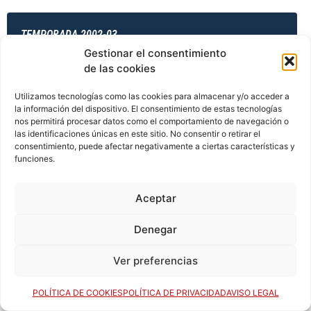
TEMPORADA 2002-03
Gestionar el consentimiento
de las cookies
TEMPORADA 2003-04
Utilizamos tecnologías como las cookies para almacenar y/o acceder a
la información del dispositivo. El consentimiento de estas tecnologías
nos permitirá procesar datos como el comportamiento de navegación o
las identificaciones únicas en este sitio. No consentir o retirar el
consentimiento, puede afectar negativamente a ciertas características y
TEMPORADA 2003-04
funciones.
Aceptar
TEMPORADA 2003-04
Denegar
Ver preferencias
TEMPORADA 2003-04
POLÍTICA DE COOKIES
POLÍTICA DE PRIVACIDAD
AVISO LEGAL