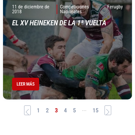
11 de diciembre de
Competiciones
Ferugby
2018
Nacionales
EL XV HEINEKEN DE LA 1ª VUELTA
LEER MÁS
...
1
2
3
4
5
15