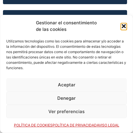
TEMPORADA 2005-06
Gestionar el consentimiento
de las cookies
Utilizamos tecnologías como las cookies para almacenar y/o acceder a
TEMPORADA 2005-06
la información del dispositivo. El consentimiento de estas tecnologías
nos permitirá procesar datos como el comportamiento de navegación o
las identificaciones únicas en este sitio. No consentir o retirar el
consentimiento, puede afectar negativamente a ciertas características y
funciones.
TEMPORADA 2005-06
Aceptar
TEMPORADA 2005-06
Denegar
Ver preferencias
TEMPORADA 2006-07
POLÍTICA DE COOKIES
POLÍTICA DE PRIVACIDAD
AVISO LEGAL