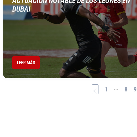
ACTUACIÓN NOTABLE DE LOS LEONES EN
DUBAI
LEER MÁS
...
1
8
9