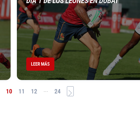
DÍA 1 DE LOS LEONES EN DUBAI
LEER MÁS
...
10
11
12
24