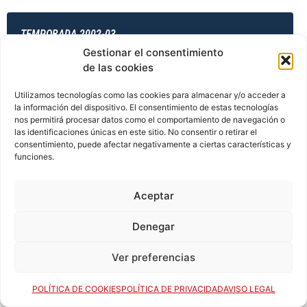
TEMPORADA 2002-03
Gestionar el consentimiento
de las cookies
TEMPORADA 2003-04
Utilizamos tecnologías como las cookies para almacenar y/o acceder a
la información del dispositivo. El consentimiento de estas tecnologías
nos permitirá procesar datos como el comportamiento de navegación o
las identificaciones únicas en este sitio. No consentir o retirar el
consentimiento, puede afectar negativamente a ciertas características y
TEMPORADA 2003-04
funciones.
Aceptar
TEMPORADA 2003-04
Denegar
Ver preferencias
TEMPORADA 2003-04
POLÍTICA DE COOKIES
POLÍTICA DE PRIVACIDAD
AVISO LEGAL