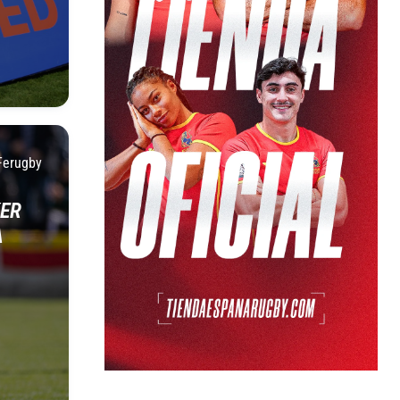
Ferugby
KER
A