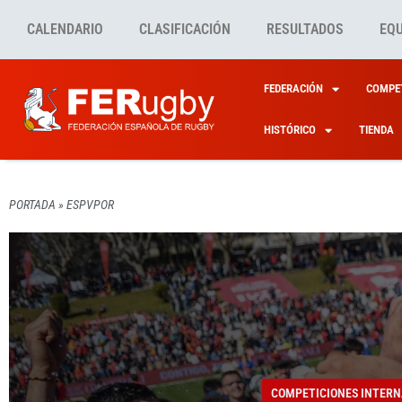
CALENDARIO
CLASIFICACIÓN
RESULTADOS
EQ
FEDERACIÓN
COMPET
HISTÓRICO
TIENDA
PORTADA
»
ESPVPOR
COMPETICIONES INTERN
COMPETICIONES INTERN
COMPETICIONES INTERN
COMPETICIONES INTERN
COMPETICIONES INTERN
XV DE
EL XV
TRES 
SANTI
CINEM
COMPETICIONES INTERN