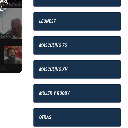
AS,
L»
LEONES7
MASCULINO 7S
MASCULINO XV
MUJER Y RUGBY
OTRAS