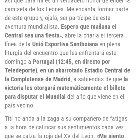
así que para mí es un verdadero honor defender la
camiseta de los Leones. Me encanta formar parte
de este grupo y, ojalá, ser partícipe de esta
aventura mundialista.
Espero que mañana el
Central sea una fiesta
«, abre la charla el tercera
línea de la
Unió Esportiva Santboiana
en plena
liturgia del encuentro que les enfrentará este
domingo a
Portugal
(12:45, en directo por
Teledeporte)
,
en un abarrotado
Estadio Central de
la Complutense de Madrid
, a sabiendas de que
la
victoria les otorgará matemáticamente el billete
para disputar el Mundial
del año que viene en el
país vecino.
Tití no anda a la zaga a su compañero de fatigas
a la hora de calificar sus sentimientos cada vez
que se calza la roja del XV del León. «
Me siento