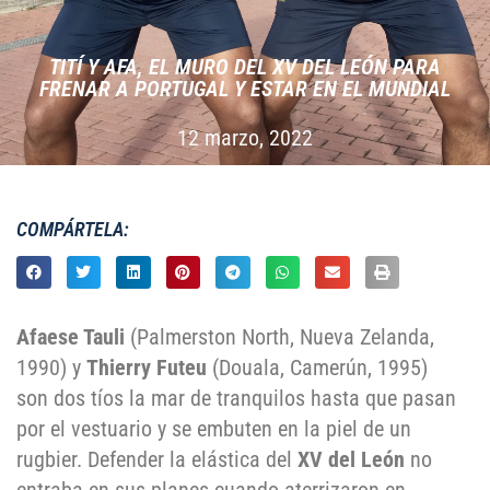
TITÍ Y AFA, EL MURO DEL XV DEL LEÓN PARA
FRENAR A PORTUGAL Y ESTAR EN EL MUNDIAL
12 marzo, 2022
COMPÁRTELA:
Afaese Tauli
(Palmerston North, Nueva Zelanda,
1990) y
Thierry Futeu
(Douala, Camerún, 1995)
son dos tíos la mar de tranquilos hasta que pasan
por el vestuario y se embuten en la piel de un
rugbier. Defender la elástica del
XV del León
no