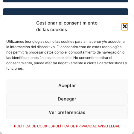
TEMPORADA 2003-04
Gestionar el consentimiento
de las cookies
Utilizamos tecnologías como las cookies para almacenar y/o acceder a
TEMPORADA 2003-04
la información del dispositivo. El consentimiento de estas tecnologías
nos permitirá procesar datos como el comportamiento de navegación o
las identificaciones únicas en este sitio. No consentir o retirar el
consentimiento, puede afectar negativamente a ciertas características y
TEMPORADA 2003-04
funciones.
Aceptar
TEMPORADA 2003-04
Denegar
Ver preferencias
TEMPORADA 2004-05
POLÍTICA DE COOKIES
POLÍTICA DE PRIVACIDAD
AVISO LEGAL