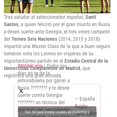
Tras saludar al seleccionador español,
Santi
Santos
, a quien felicitó por el gran triunfo en Rusia
y deseó suerte ante Georgia, el tres veces campeón
del
Torneo Seis Naciones
(2014, 2015 y 2018)
impartió una Master Class de la que a buen seguro
tomaron nota los Leones en vísperas de su
importantísimo partido en el
Estadio Central de la
#XVdelLeón
| Todos los
Universidad Complutense de Madrid
, que
días no te da la
registrará una gran entrada.
enhorabuena por ganar a
Rusia ???????? y te desea
suerte contra Georgia
— España
???????? un técnico del
Rugby
prestigio del neozelandés
Haz clic para aceptar cookies de marketing y
(@ferugby)