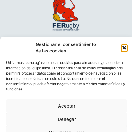
Gestionar el consentimiento
de las cookies
Utilizamos tecnologías como las cookies para almacenar y/o acceder a la
información del dispositivo. El consentimiento de estas tecnologías nos
permitirá procesar datos como el comportamiento de navegación o las
identificaciones únicas en este sitio. No consentir o retirar el
consentimiento, puede afectar negativamente a ciertas características y
VIDEOCONFERENCIAS
POLÍTICA DE PRIVACIDAD
funciones.
POLÍTICA DE COOKIES
POLÍTICA DE VENTAS
AVISO LEGAL
CONTACTO
Aceptar
© FEDERACIÓN ESPAÑOLA DE RUGBY 2023.
Denegar
DESARROLLADO POR
TOOOLS
.