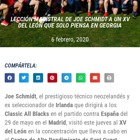
LECCIÓN MAGISTRAL DE JOE SCHMIDT A UN XV
DEL LEÓN QUE SOLO PIENSA EN GEORGIA
6 febrero, 2020
COMPÁRTELA:
Joe Schmidt
, el prestigioso técnico neozelandés y
ex seleccionador de
Irlanda
que dirigirá a los
Classic All Blacks
en el partido contra
España
del
29 de mayo en el
Madrid
, visitó este jueves al
XV
del León
en la concentración que lleva a cabo en