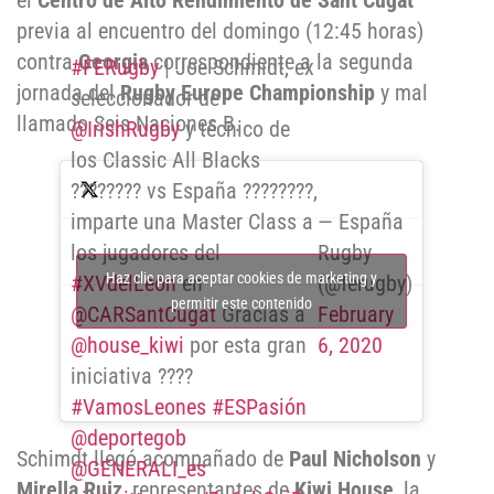
el
Centro de Alto Rendimiento de Sant Cugat
previa al encuentro del domingo (12:45 horas)
contra
Georgia
correspondiente a la segunda
#FERugby
| Joe Schmidt, ex
jornada del
Rugby Europe Championship
y mal
seleccionador de
llamado Seis Naciones B.
@IrishRugby
y técnico de
los Classic All Blacks
???????? vs España ????????,
— España
imparte una Master Class a
Rugby
los jugadores del
Haz clic para aceptar cookies de marketing y
(@ferugby)
#XVdelLeón
en
permitir este contenido
February
@CARSantCugat
Gracias a
6, 2020
@house_kiwi
por esta gran
iniciativa ????
#VamosLeones
#ESPasión
@deportegob
Schimdt llegó acompañado de
Paul Nicholson
y
@GENERALI_es
Mirella Ruiz
, representantes de
Kiwi House
, la