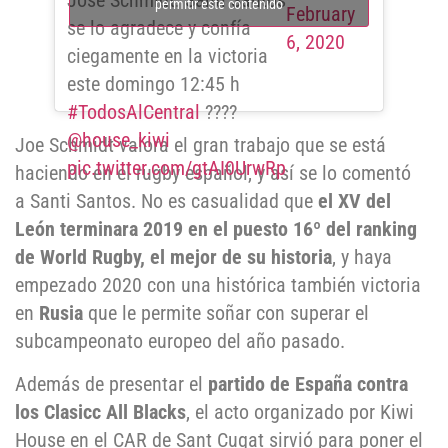
José Schmidt. Santi Santos
permitir este contenido
February
se lo agradece y confía
6, 2020
ciegamente en la victoria
este domingo 12:45 h
#TodosAlCentral
????
@house_kiwi
Joe Schmidt valora el gran trabajo que se está
pic.twitter.com/gtAI0UrwRp
haciendo en el rugby español, y así se lo comentó
a Santi Santos. No es casualidad que
el XV del
León terminara 2019 en el puesto 16º del ranking
de World Rugby, el mejor de su historia
, y haya
empezado 2020 con una histórica también victoria
en
Rusia
que le permite soñar con superar el
subcampeonato europeo del año pasado.
Además de presentar el
partido de España contra
los Clasicc All Blacks
, el acto organizado por Kiwi
House en el CAR de Sant Cugat sirvió para poner el