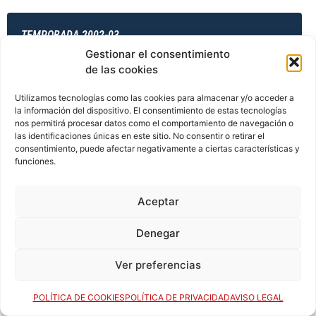
TEMPORADA 2002-03
Gestionar el consentimiento
de las cookies
TEMPORADA 2003-04
Utilizamos tecnologías como las cookies para almacenar y/o acceder a
la información del dispositivo. El consentimiento de estas tecnologías
nos permitirá procesar datos como el comportamiento de navegación o
las identificaciones únicas en este sitio. No consentir o retirar el
consentimiento, puede afectar negativamente a ciertas características y
TEMPORADA 2003-04
funciones.
Aceptar
TEMPORADA 2003-04
Denegar
Ver preferencias
TEMPORADA 2003-04
POLÍTICA DE COOKIES
POLÍTICA DE PRIVACIDAD
AVISO LEGAL