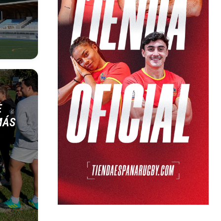
E
MÁS