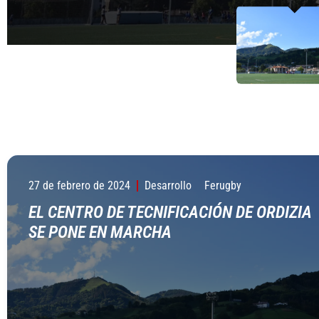
28 DE JULIO DE 2023
29 DE JUNIO DE 2023
22 DE MAYO DE 2023
28 DE JULIO DE 2023
despide una hora
1 DE JUNIO DE 2023
27 de febrero de 2024
Desarrollo
Ferugby
EL CENTRO DE TECNIFICACIÓN DE ORDIZIA
SE PONE EN MARCHA