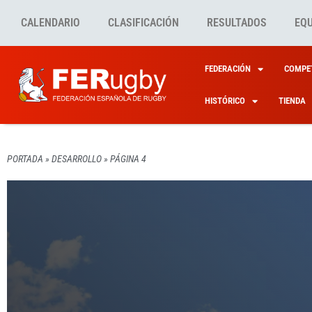
CALENDARIO
CLASIFICACIÓN
RESULTADOS
EQ
FEDERACIÓN
COMPET
HISTÓRICO
TIENDA
DESARROLLO
FERUG
DESARROLLO
FERUG
PORTADA
»
DESARROLLO
»
PÁGINA 4
DI A 
DESARROLLO
FERUG
<STRO
DESARROLLO
FERUG
DESARROLLO
FERUG
FÍSIC
ESCOL
CURSO
FERUGBY
OTRAS
RUGBY
DESAR