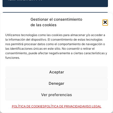
Gestionar el consentimiento
TEMPORADA 2014-15
de las cookies
Utilizamos tecnologías como las cookies para almacenar y/o acceder a
la información del dispositivo. El consentimiento de estas tecnologías
TEMPORADA 2014-15
nos permitirá procesar datos como el comportamiento de navegación o
las identificaciones únicas en este sitio. No consentir o retirar el
consentimiento, puede afectar negativamente a ciertas características y
funciones.
TEMPORADA 2014-15
Aceptar
Denegar
TEMPORADA 2015-16
Ver preferencias
TEMPORADA 2015-16
POLÍTICA DE COOKIES
POLÍTICA DE PRIVACIDAD
AVISO LEGAL