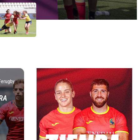
Ferugby
RA