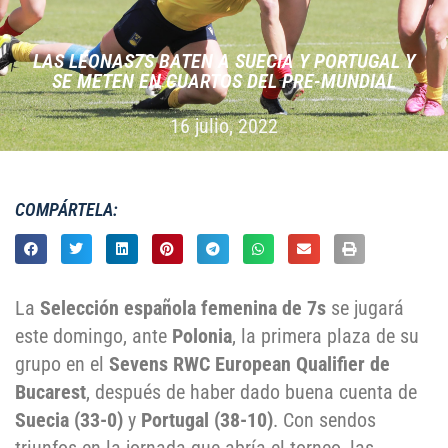
LAS LEONAS7S BATEN A SUECIA Y PORTUGAL Y
SE METEN EN CUARTOS DEL PRE-MUNDIAL
16 julio, 2022
COMPÁRTELA:
La
Selección española femenina de 7s
se jugará
este domingo, ante
Polonia
, la primera plaza de su
grupo en el
Sevens RWC European Qualifier de
Bucarest
, después de haber dado buena cuenta de
Suecia (33-0)
y
Portugal
(38-10)
. Con sendos