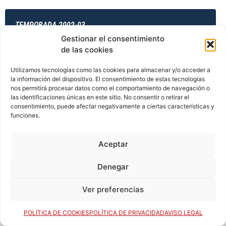
TEMPORADA 2002-03
Gestionar el consentimiento
de las cookies
TEMPORADA 2003-04
Utilizamos tecnologías como las cookies para almacenar y/o acceder a
la información del dispositivo. El consentimiento de estas tecnologías
nos permitirá procesar datos como el comportamiento de navegación o
las identificaciones únicas en este sitio. No consentir o retirar el
consentimiento, puede afectar negativamente a ciertas características y
TEMPORADA 2003-04
funciones.
Aceptar
TEMPORADA 2003-04
Denegar
Ver preferencias
TEMPORADA 2003-04
POLÍTICA DE COOKIES
POLÍTICA DE PRIVACIDAD
AVISO LEGAL