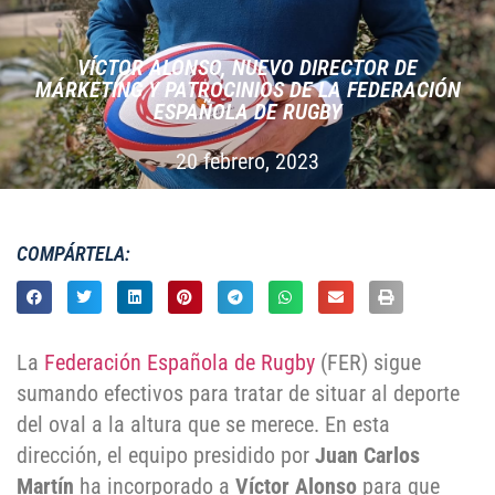
VÍCTOR ALONSO, NUEVO DIRECTOR DE
MÁRKETING Y PATROCINIOS DE LA FEDERACIÓN
ESPAÑOLA DE RUGBY
20 febrero, 2023
COMPÁRTELA:
La
Federación Española de Rugby
(FER) sigue
sumando efectivos para tratar de situar al deporte
del oval a la altura que se merece. En esta
dirección, el equipo presidido por
Juan Carlos
Martín
ha incorporado a
Víctor Alonso
para que