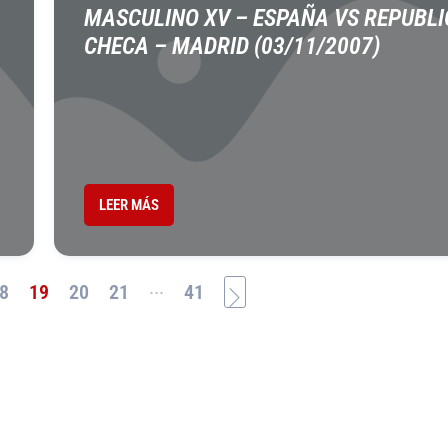
MASCULINO XV – ESPAÑA VS REPUBLI
CHECA – MADRID (03/11/2007)
LEER MÁS
...
8
19
20
21
41