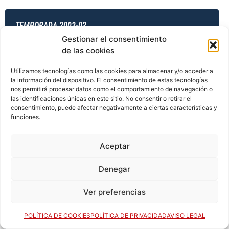
TEMPORADA 2002-03
Gestionar el consentimiento
de las cookies
TEMPORADA 2003-04
Utilizamos tecnologías como las cookies para almacenar y/o acceder a
la información del dispositivo. El consentimiento de estas tecnologías
nos permitirá procesar datos como el comportamiento de navegación o
las identificaciones únicas en este sitio. No consentir o retirar el
consentimiento, puede afectar negativamente a ciertas características y
TEMPORADA 2003-04
funciones.
Aceptar
TEMPORADA 2003-04
Denegar
Ver preferencias
TEMPORADA 2003-04
POLÍTICA DE COOKIES
POLÍTICA DE PRIVACIDAD
AVISO LEGAL