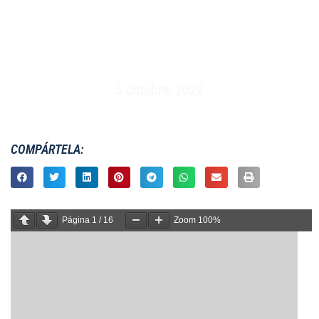
MASCULINO XV – ESPAÑA VS INGLATERRA –
MADRID (14/05/1989)
5 octubre, 2022
COMPÁRTELA:
Página
1
/
16
Zoom
100%