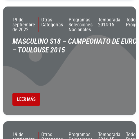
19 de
Otras
Programas
Temporada
Todos
septiembre
Categorías
Selecciones
2014-15
Progr
de 2022
Nacionales
MASCULINO S18 – CAMPEONATO DE EURO
– TOULOUSE 2015
LEER MÁS
19 de
Otras
Programas
Temporada
Todos