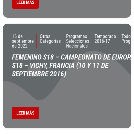
LEER MÁS
16 de
Otras
Programas
Temporada
Todos
septiembre
Categorías
Selecciones
2016-17
Progr
de 2022
Nacionales
FEMENINO S18 – CAMPEONATO DE EUROP
S18 – VICHY, FRANCIA (10 Y 11 DE
SEPTIEMBRE 2016)
LEER MÁS