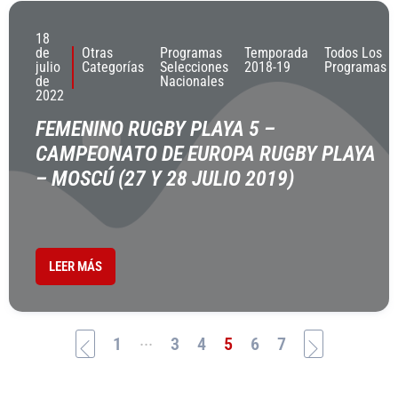
18
de
Otras
Programas
Temporada
Todos Los
julio
Categorías
Selecciones
2018-19
Programas
de
Nacionales
2022
FEMENINO RUGBY PLAYA 5 –
CAMPEONATO DE EUROPA RUGBY PLAYA
– MOSCÚ (27 Y 28 JULIO 2019)
LEER MÁS
...
1
3
4
5
6
7