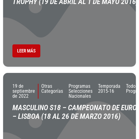
TROPHY (19 DE ABRIL AL 1 DE MAYO 2016)
LEER MÁS
19 de
Otras
Programas
Temporada
Todos
septiembre
Categorías
Selecciones
2015-16
Progr
de 2022
Nacionales
MASCULINO S18 – CAMPEONATO DE EURO
– LISBOA (18 AL 26 DE MARZO 2016)