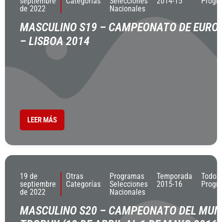
septiembre
Categorías
Selecciones
2014-15
Progr
de 2022
Nacionales
MASCULINO S19 – CAMPEONATO DE EURO
– LISBOA 2014
LEER MÁS
19 de
Otras
Programas
Temporada
Todos
septiembre
Categorías
Selecciones
2015-16
Progr
de 2022
Nacionales
MASCULINO S20 – CAMPEONATO DEL MU