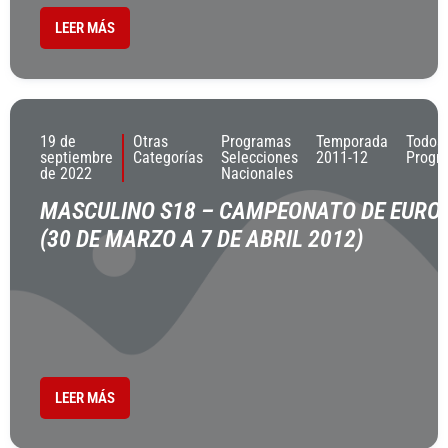
LEER MÁS
19 de
Otras
Programas
Temporada
Todos
septiembre
Categorías
Selecciones
2011-12
Progr
de 2022
Nacionales
MASCULINO S18 – CAMPEONATO DE EURO
(30 DE MARZO A 7 DE ABRIL 2012)
LEER MÁS