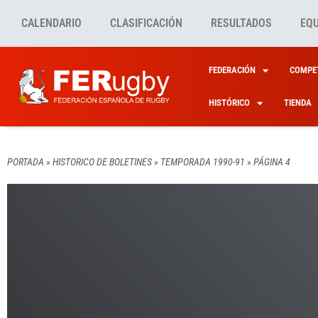
CALENDARIO
CLASIFICACIÓN
RESULTADOS
EQ
FEDERACIÓN
COMPET
HISTÓRICO
TIENDA
PORTADA
»
HISTORICO DE BOLETINES
»
TEMPORADA 1990-91
»
PÁGINA 4
HISTORICO DE BOLETINE
HISTORICO DE BOLETINE
HISTORICO DE BOLETINE
HISTORICO DE BOLETINE