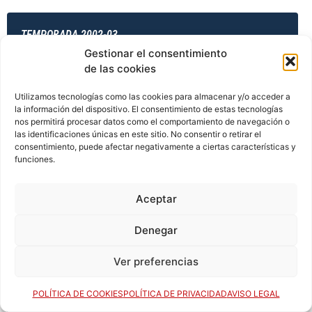
TEMPORADA 2002-03
Gestionar el consentimiento
de las cookies
TEMPORADA 2003-04
Utilizamos tecnologías como las cookies para almacenar y/o acceder a
la información del dispositivo. El consentimiento de estas tecnologías
nos permitirá procesar datos como el comportamiento de navegación o
las identificaciones únicas en este sitio. No consentir o retirar el
consentimiento, puede afectar negativamente a ciertas características y
TEMPORADA 2003-04
funciones.
Aceptar
TEMPORADA 2003-04
Denegar
Ver preferencias
TEMPORADA 2003-04
POLÍTICA DE COOKIES
POLÍTICA DE PRIVACIDAD
AVISO LEGAL