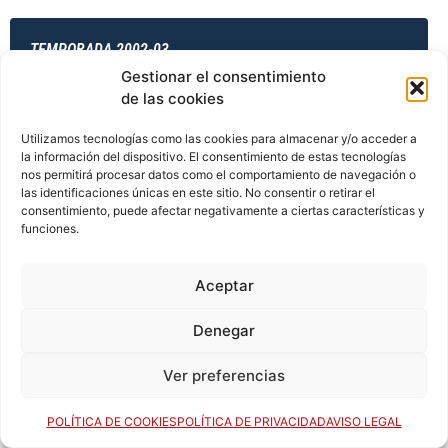
TEMPORADA 2002-03
Gestionar el consentimiento
de las cookies
TEMPORADA 2003-04
Utilizamos tecnologías como las cookies para almacenar y/o acceder a
la información del dispositivo. El consentimiento de estas tecnologías
nos permitirá procesar datos como el comportamiento de navegación o
las identificaciones únicas en este sitio. No consentir o retirar el
consentimiento, puede afectar negativamente a ciertas características y
TEMPORADA 2003-04
funciones.
Aceptar
TEMPORADA 2003-04
Denegar
Ver preferencias
TEMPORADA 2003-04
POLÍTICA DE COOKIES
POLÍTICA DE PRIVACIDAD
AVISO LEGAL