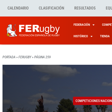
CALENDARIO
CLASIFICACIÓN
RESULTADOS
EQ
FEDERACIÓN
COMPET
HISTÓRICO
TIENDA
PORTADA
»
FERUGBY
»
PÁGINA 259
COMPETICIONES NACION
COMPETICIONES NACION
COMPETICIONES INTERN
FERUGBY
CONVOCATORIAS
FE
CORTE
A LA 
LEONE
COMUN
LOS L
COMPETICIONES NACION