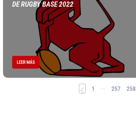
DE RUGBY BASE 2022
LEER MÁS
...
1
257
258