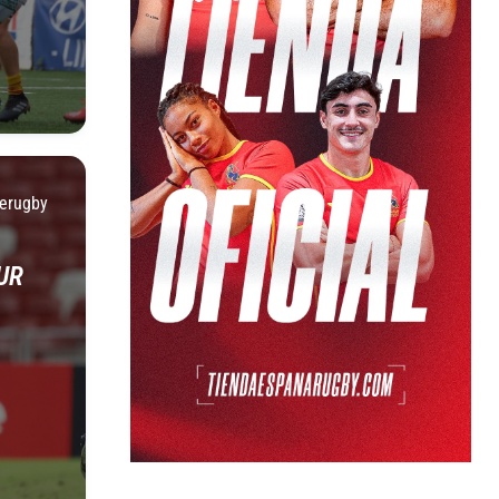
erugby
UR