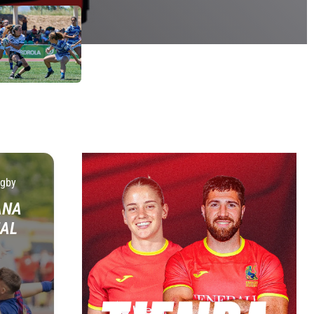
ugby
ANA
NAL