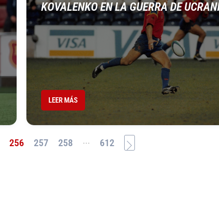
KOVALENKO EN LA GUERRA DE UCRAN
LEER MÁS
...
256
257
258
612