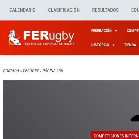
CALENDARIO
CLASIFICACIÓN
RESULTADOS
EQ
FEDERACIÓN
COMPET
HISTÓRICO
TIENDA
PORTADA
»
FERUGBY
»
PÁGINA 256
COMPETICIONES NACION
COMPETICIONES NACION
COMPETICIONES NACION
FERUGBY
ESTE 
LIGA 
SANT 
XV DE
COMPETICIONES INTERN