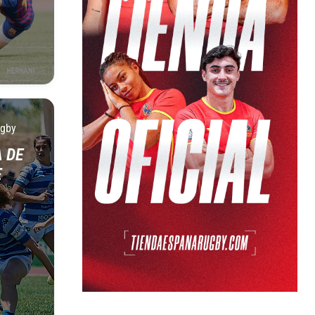
ugby
 DE
E