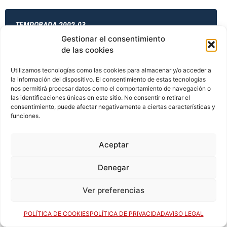
TEMPORADA 2002-03
Gestionar el consentimiento
de las cookies
TEMPORADA 2003-04
Utilizamos tecnologías como las cookies para almacenar y/o acceder a
la información del dispositivo. El consentimiento de estas tecnologías
nos permitirá procesar datos como el comportamiento de navegación o
las identificaciones únicas en este sitio. No consentir o retirar el
consentimiento, puede afectar negativamente a ciertas características y
TEMPORADA 2003-04
funciones.
Aceptar
TEMPORADA 2003-04
Denegar
Ver preferencias
TEMPORADA 2003-04
POLÍTICA DE COOKIES
POLÍTICA DE PRIVACIDAD
AVISO LEGAL