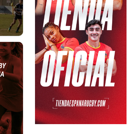
BY
ÑA