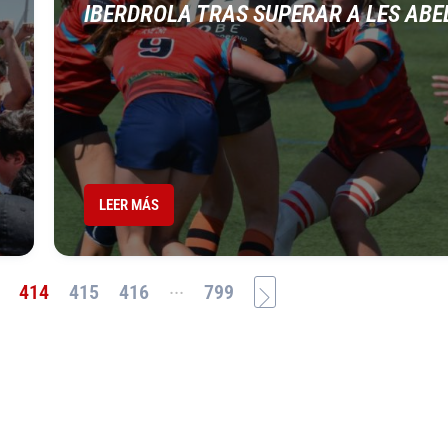
IBERDROLA TRAS SUPERAR A LES ABE
LEER MÁS
...
414
415
416
799