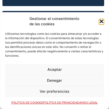
TEMPORADA 2015-16
Gestionar el consentimiento
de las cookies
Utilizamos tecnologías como las cookies para almacenar y/o acceder a
la información del dispositivo. El consentimiento de estas tecnologías
TEMPORADA 2015-16
nos permitirá procesar datos como el comportamiento de navegación o
las identificaciones únicas en este sitio. No consentir o retirar el
consentimiento, puede afectar negativamente a ciertas características y
funciones.
TEMPORADA 2015-16
Aceptar
TEMPORADA 2015-16
Denegar
Ver preferencias
TEMPORADA 2016-17
POLÍTICA DE COOKIES
POLÍTICA DE PRIVACIDAD
AVISO LEGAL