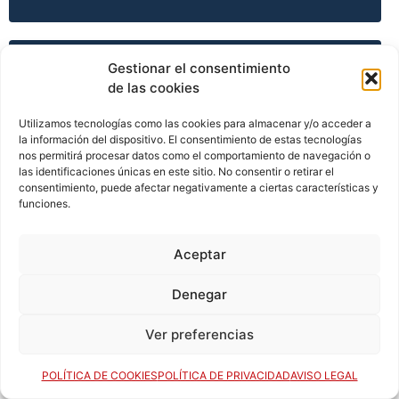
TEMPORADA 2015-16
Gestionar el consentimiento
de las cookies
Utilizamos tecnologías como las cookies para almacenar y/o acceder a
la información del dispositivo. El consentimiento de estas tecnologías
TEMPORADA 2015-16
nos permitirá procesar datos como el comportamiento de navegación o
las identificaciones únicas en este sitio. No consentir o retirar el
consentimiento, puede afectar negativamente a ciertas características y
funciones.
TEMPORADA 2015-16
Aceptar
TEMPORADA 2015-16
Denegar
Ver preferencias
TEMPORADA 2016-17
POLÍTICA DE COOKIES
POLÍTICA DE PRIVACIDAD
AVISO LEGAL