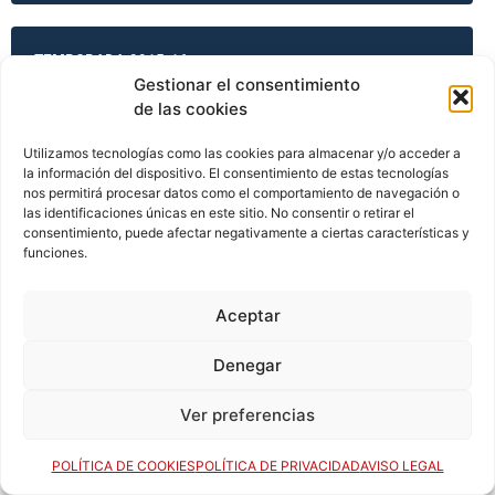
TEMPORADA 2015-16
Gestionar el consentimiento
de las cookies
TEMPORADA 2015-16
Utilizamos tecnologías como las cookies para almacenar y/o acceder a
la información del dispositivo. El consentimiento de estas tecnologías
nos permitirá procesar datos como el comportamiento de navegación o
las identificaciones únicas en este sitio. No consentir o retirar el
consentimiento, puede afectar negativamente a ciertas características y
TEMPORADA 2015-16
funciones.
Aceptar
TEMPORADA 2015-16
Denegar
Ver preferencias
TEMPORADA 2016-17
POLÍTICA DE COOKIES
POLÍTICA DE PRIVACIDAD
AVISO LEGAL