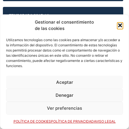
TEMPORADA 2015-16
Gestionar el consentimiento
de las cookies
TEMPORADA 2015-16
Utilizamos tecnologías como las cookies para almacenar y/o acceder a
la información del dispositivo. El consentimiento de estas tecnologías
nos permitirá procesar datos como el comportamiento de navegación o
las identificaciones únicas en este sitio. No consentir o retirar el
consentimiento, puede afectar negativamente a ciertas características y
TEMPORADA 2015-16
funciones.
Aceptar
TEMPORADA 2015-16
Denegar
Ver preferencias
TEMPORADA 2016-17
POLÍTICA DE COOKIES
POLÍTICA DE PRIVACIDAD
AVISO LEGAL