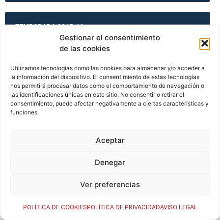
TEMPORADA 2015-16
Gestionar el consentimiento
de las cookies
TEMPORADA 2015-16
Utilizamos tecnologías como las cookies para almacenar y/o acceder a
la información del dispositivo. El consentimiento de estas tecnologías
nos permitirá procesar datos como el comportamiento de navegación o
las identificaciones únicas en este sitio. No consentir o retirar el
consentimiento, puede afectar negativamente a ciertas características y
TEMPORADA 2015-16
funciones.
Aceptar
TEMPORADA 2015-16
Denegar
Ver preferencias
TEMPORADA 2016-17
POLÍTICA DE COOKIES
POLÍTICA DE PRIVACIDAD
AVISO LEGAL