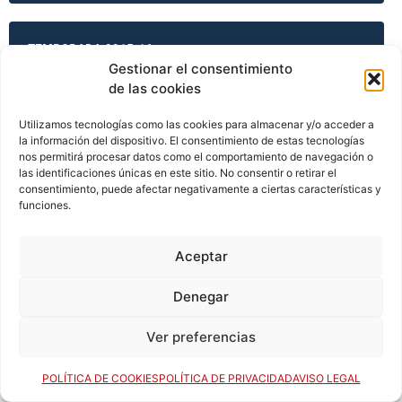
TEMPORADA 2015-16
Gestionar el consentimiento
de las cookies
TEMPORADA 2015-16
Utilizamos tecnologías como las cookies para almacenar y/o acceder a
la información del dispositivo. El consentimiento de estas tecnologías
nos permitirá procesar datos como el comportamiento de navegación o
las identificaciones únicas en este sitio. No consentir o retirar el
consentimiento, puede afectar negativamente a ciertas características y
TEMPORADA 2015-16
funciones.
Aceptar
TEMPORADA 2015-16
Denegar
Ver preferencias
TEMPORADA 2016-17
POLÍTICA DE COOKIES
POLÍTICA DE PRIVACIDAD
AVISO LEGAL