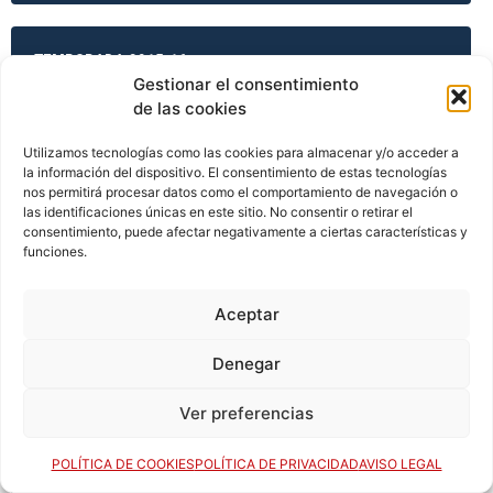
TEMPORADA 2015-16
Gestionar el consentimiento
de las cookies
TEMPORADA 2015-16
Utilizamos tecnologías como las cookies para almacenar y/o acceder a
la información del dispositivo. El consentimiento de estas tecnologías
nos permitirá procesar datos como el comportamiento de navegación o
las identificaciones únicas en este sitio. No consentir o retirar el
consentimiento, puede afectar negativamente a ciertas características y
TEMPORADA 2015-16
funciones.
Aceptar
TEMPORADA 2015-16
Denegar
Ver preferencias
TEMPORADA 2016-17
POLÍTICA DE COOKIES
POLÍTICA DE PRIVACIDAD
AVISO LEGAL