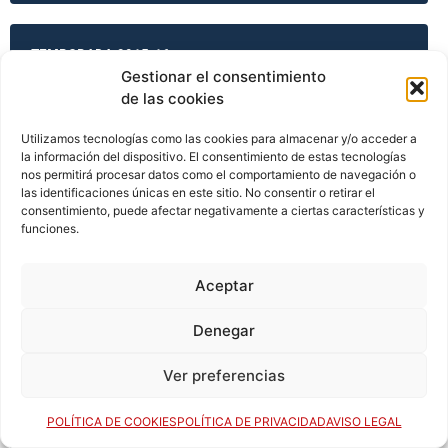
TEMPORADA 2015-16
Gestionar el consentimiento
de las cookies
TEMPORADA 2015-16
Utilizamos tecnologías como las cookies para almacenar y/o acceder a
la información del dispositivo. El consentimiento de estas tecnologías
nos permitirá procesar datos como el comportamiento de navegación o
las identificaciones únicas en este sitio. No consentir o retirar el
consentimiento, puede afectar negativamente a ciertas características y
TEMPORADA 2015-16
funciones.
Aceptar
TEMPORADA 2015-16
Denegar
Ver preferencias
TEMPORADA 2016-17
POLÍTICA DE COOKIES
POLÍTICA DE PRIVACIDAD
AVISO LEGAL