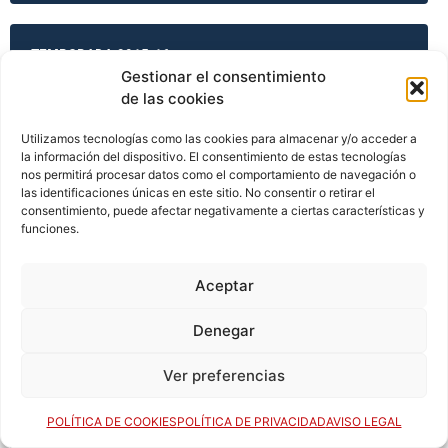
TEMPORADA 2015-16
Gestionar el consentimiento
de las cookies
TEMPORADA 2015-16
Utilizamos tecnologías como las cookies para almacenar y/o acceder a
la información del dispositivo. El consentimiento de estas tecnologías
nos permitirá procesar datos como el comportamiento de navegación o
las identificaciones únicas en este sitio. No consentir o retirar el
consentimiento, puede afectar negativamente a ciertas características y
TEMPORADA 2015-16
funciones.
Aceptar
TEMPORADA 2015-16
Denegar
Ver preferencias
TEMPORADA 2016-17
POLÍTICA DE COOKIES
POLÍTICA DE PRIVACIDAD
AVISO LEGAL