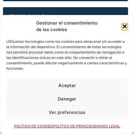
TEMPORADA 2015-16
Gestionar el consentimiento
de las cookies
TEMPORADA 2015-16
Utilizamos tecnologías como las cookies para almacenar y/o acceder a
la información del dispositivo. El consentimiento de estas tecnologías
nos permitirá procesar datos como el comportamiento de navegación o
las identificaciones únicas en este sitio. No consentir o retirar el
consentimiento, puede afectar negativamente a ciertas características y
TEMPORADA 2015-16
funciones.
Aceptar
TEMPORADA 2015-16
Denegar
Ver preferencias
TEMPORADA 2016-17
POLÍTICA DE COOKIES
POLÍTICA DE PRIVACIDAD
AVISO LEGAL