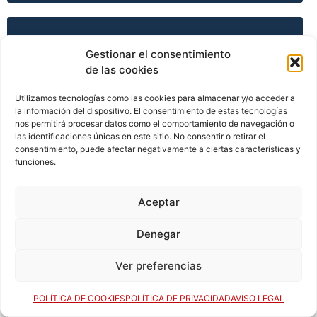
TEMPORADA 2015-16
Gestionar el consentimiento
de las cookies
TEMPORADA 2015-16
Utilizamos tecnologías como las cookies para almacenar y/o acceder a
la información del dispositivo. El consentimiento de estas tecnologías
nos permitirá procesar datos como el comportamiento de navegación o
las identificaciones únicas en este sitio. No consentir o retirar el
consentimiento, puede afectar negativamente a ciertas características y
TEMPORADA 2015-16
funciones.
Aceptar
TEMPORADA 2015-16
Denegar
Ver preferencias
TEMPORADA 2016-17
POLÍTICA DE COOKIES
POLÍTICA DE PRIVACIDAD
AVISO LEGAL