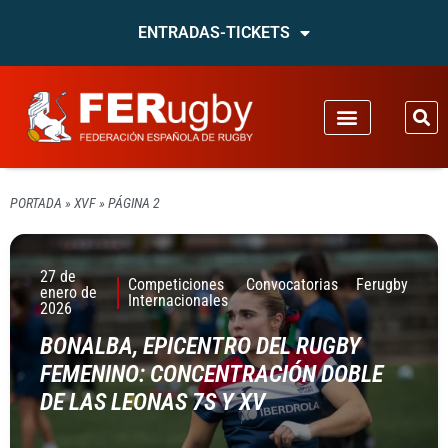
ENTRADAS-TICKETS
PORTADA
»
XVF
»
PÁGINA 2
27 de
Competiciones
Convocatorias
Ferugby
enero de
Internacionales
2026
BONALBA, EPICENTRO DEL RUGBY
FEMENINO: CONCENTRACIÓN DOBLE
DE LAS LEONAS 7S Y XV