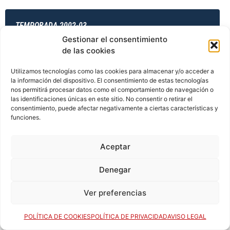
TEMPORADA 2002-03
Gestionar el consentimiento
de las cookies
TEMPORADA 2003-04
Utilizamos tecnologías como las cookies para almacenar y/o acceder a
la información del dispositivo. El consentimiento de estas tecnologías
nos permitirá procesar datos como el comportamiento de navegación o
las identificaciones únicas en este sitio. No consentir o retirar el
consentimiento, puede afectar negativamente a ciertas características y
TEMPORADA 2003-04
funciones.
Aceptar
TEMPORADA 2003-04
Denegar
Ver preferencias
TEMPORADA 2003-04
POLÍTICA DE COOKIES
POLÍTICA DE PRIVACIDAD
AVISO LEGAL