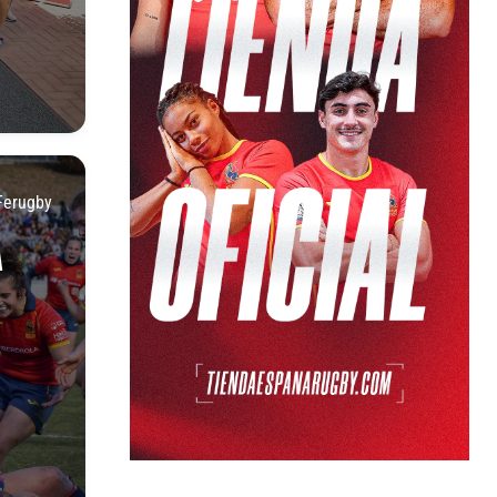
Ferugby
A