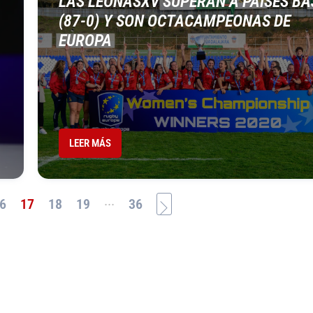
LAS LEONASXV SUPERAN A PAÍSES BA
(87-0) Y SON OCTACAMPEONAS DE
EUROPA
LEER MÁS
...
6
17
18
19
36