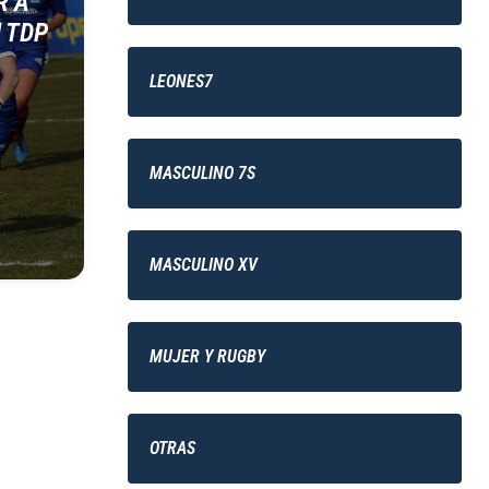
R A
N TDP
LEONES7
MASCULINO 7S
MASCULINO XV
MUJER Y RUGBY
OTRAS