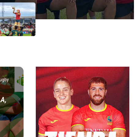
ugby
A,