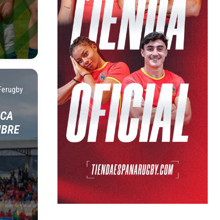
Ferugby
ICA
MBRE