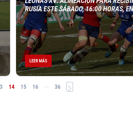
LEONAS XV: ALINEACIÓN PARA RECIBI
RUSIA ESTE SÁBADO, 16:00 HORAS, E
LEER MÁS
...
3
14
15
16
36