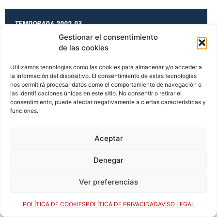
TEMPORADA 2002-03
Gestionar el consentimiento
de las cookies
TEMPORADA 2003-04
Utilizamos tecnologías como las cookies para almacenar y/o acceder a
la información del dispositivo. El consentimiento de estas tecnologías
nos permitirá procesar datos como el comportamiento de navegación o
las identificaciones únicas en este sitio. No consentir o retirar el
consentimiento, puede afectar negativamente a ciertas características y
TEMPORADA 2003-04
funciones.
Aceptar
TEMPORADA 2003-04
Denegar
Ver preferencias
TEMPORADA 2003-04
POLÍTICA DE COOKIES
POLÍTICA DE PRIVACIDAD
AVISO LEGAL