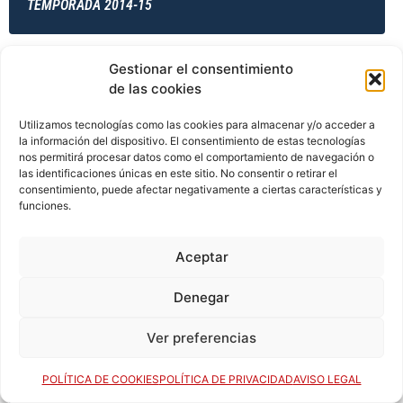
TEMPORADA 2014-15
Gestionar el consentimiento
TEMPORADA 2014-15
de las cookies
Utilizamos tecnologías como las cookies para almacenar y/o acceder a
la información del dispositivo. El consentimiento de estas tecnologías
TEMPORADA 2014-15
nos permitirá procesar datos como el comportamiento de navegación o
las identificaciones únicas en este sitio. No consentir o retirar el
consentimiento, puede afectar negativamente a ciertas características y
funciones.
TEMPORADA 2015-16
Aceptar
Denegar
TEMPORADA 2015-16
Ver preferencias
POLÍTICA DE COOKIES
POLÍTICA DE PRIVACIDAD
AVISO LEGAL
TEMPORADA 2015-16