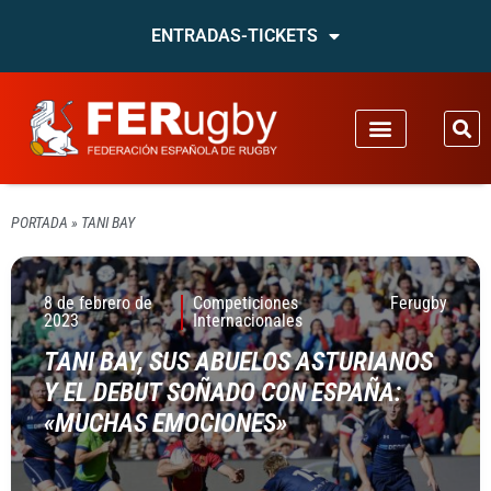
ENTRADAS-TICKETS
PORTADA
»
TANI BAY
8 de febrero de
Competiciones
Ferugby
2023
Internacionales
TANI BAY, SUS ABUELOS ASTURIANOS
Y EL DEBUT SOÑADO CON ESPAÑA:
«MUCHAS EMOCIONES»