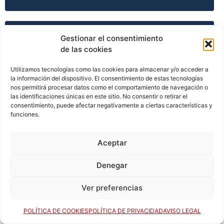
TEMPORADA 2011-12
Gestionar el consentimiento
de las cookies
Utilizamos tecnologías como las cookies para almacenar y/o acceder a
TEMPORADA 2011-12
la información del dispositivo. El consentimiento de estas tecnologías
nos permitirá procesar datos como el comportamiento de navegación o
las identificaciones únicas en este sitio. No consentir o retirar el
consentimiento, puede afectar negativamente a ciertas características y
funciones.
TEMPORADA 2011-12
Aceptar
TEMPORADA 2012-13
Denegar
Ver preferencias
TEMPORADA 2013-14
POLÍTICA DE COOKIES
POLÍTICA DE PRIVACIDAD
AVISO LEGAL